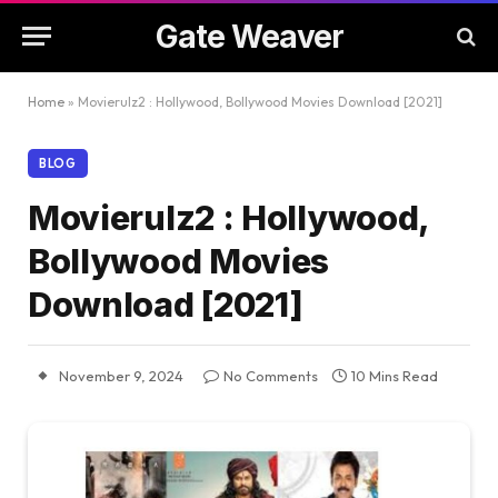
Gate Weaver
Home
»
Movierulz2 : Hollywood, Bollywood Movies Download [2021]
BLOG
Movierulz2 : Hollywood,
Bollywood Movies
Download [2021]
November 9, 2024
No Comments
10 Mins Read