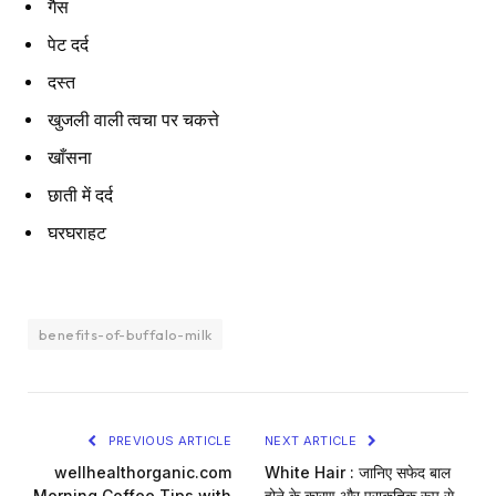
गैस
पेट दर्द
दस्त
खुजली वाली त्वचा पर चकत्ते
खाँसना
छाती में दर्द
घरघराहट
benefits-of-buffalo-milk
PREVIOUS ARTICLE
NEXT ARTICLE
wellhealthorganic.com
White Hair : जानिए सफेद बाल
Morning Coffee Tips with
होने के कारण और प्राकृतिक रूप से