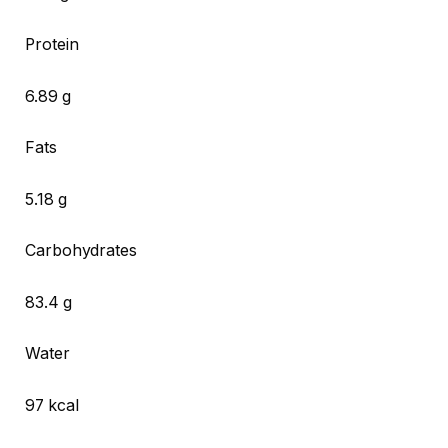
Protein
6.89 g
Fats
5.18 g
Carbohydrates
83.4 g
Water
97 kcal